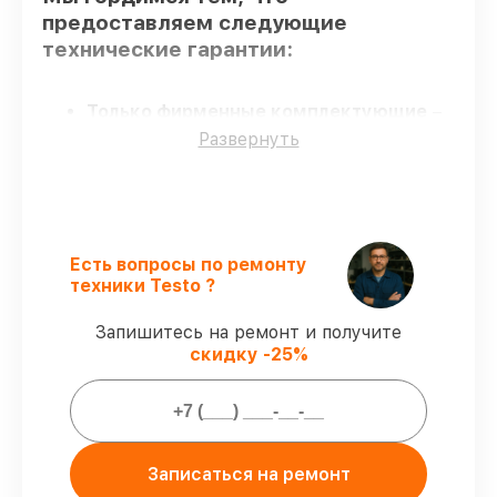
предоставляем следующие
технические гарантии:
Только фирменные комплектующие
–
гарантируем использование фирменных
Развернуть
запчастей для обслуживания.
Квалифицированные специалисты
–
проверенные специалисты с опытом и
сертификацией.
Соблюдение сроков починки
–
Есть вопросы по ремонту
восстановление тепловизора 871
техники Testo ?
выполняется строго в оговоренные
сроки.
Запишитесь на ремонт и получите
Гарантийное обслуживание
–
скидку -25%
обслуживаем тепловизоров всегда со
строгим соблюдением гарантийных
обязательств.
Мы гарантируем:
Записаться на ремонт