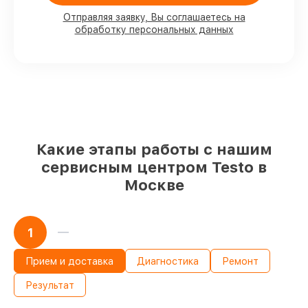
80%
работ под контролем клиента
Отправляя заявку, Вы соглашаетесь на
обработку персональных данных
90%
комплектующих для тепловизоров
на складе или быстро поставляются
Оригинальные запчасти и
качественные реплики на ваш выбор
–
для любого бюджета
85%
работ в течение пары часов, при
условии, что обслуживание началось
сразу
Какие этапы работы с нашим
сервисным центром Testo в
Москве
1
Прием и доставка
Диагностика
Ремонт
Результат