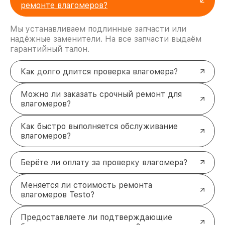
Ремонт корпуса
. Устранение трещин, сколов
ремонте влагомеров?
и других механических повреждений.
Настройка и калибровка
. Подготовка
Мы устанавливаем подлинные запчасти или
устройства к точным измерениям с учётом
надёжные заменители. На все запчасти выдаём
всех технических параметров.
гарантийный талон.
Эффективное восстановление
влагомеров Testo в Москве
Как долго длится проверка влагомера?
Обращение в специализированный сервисный
центр позволяет не только восстановить
Можно ли заказать срочный ремонт для
работоспособность устройства, но и продлить
влагомеров?
срок его эксплуатации. Наши специалисты
обладают необходимым опытом и оборудованием
Как быстро выполняется обслуживание
для решения любых задач, связанных с ремонтом
влагомеров?
влагомеров Testo. Чтобы заказать ремонт,
уточнить стоимость или получить консультацию,
свяжитесь с нами по телефону +7 (495) 152-68-30
Берёте ли оплату за проверку влагомера?
или посетите наш офис по адресу улица
Сущёвский Вал, 5с1.
Меняется ли стоимость ремонта
влагомеров Testo?
Предоставляете ли подтверждающие