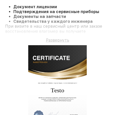
Документ лицензии
Подтверждения на сервисные приборы
Документы на запчасти
Свидетельства у каждого инженера
При визите в наш сервисный центр или заказе
восстановления влагомер вы получаете
компетентное обслуживание и долгосрочную
Развернуть
гарантию на ремонт и детали.