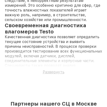
следствие, к некорректным результатам
измерений. Это особенно критично для сфер, где
точность влажностных показателей играет
важную роль, например, в строительстве,
сельском хозяйстве или промышленности.
Своевременная диагностика
влагомеров Testo
Качественная диагностика позволяет определить
текущее состояние устройства и выявить
причины неисправностей. В процессе проверки
производится тестирование всех функциональных
модулей, включая датчики, дисплей,
соединительные элементы и корпусные части.
Специалисты также проводят анализ
программного обеспечения, чтобы исключить
Развернуть
ошибки в прошивке. Диагностика необходима для
точного определения объёма работ и подбора
подходящих запчастей для последующего
ремонта.
Уникальные преимущества
ремонта влагомеров Testo в
Партнеры нашего СЦ в Москве