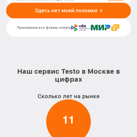
Здесь нет моей поломки
Комплексная чистка влагомера Testo
от 830₽
Не включается влагомера Testo
от 1000₽
Принимаем все формы оплаты
Наш сервис Testo в Москве в
цифрах
Сколько лет на рынке
1
1